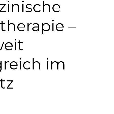
zinische
therapie –
eit
greich im
tz