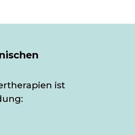
nischen 
rtherapien ist 
dung: