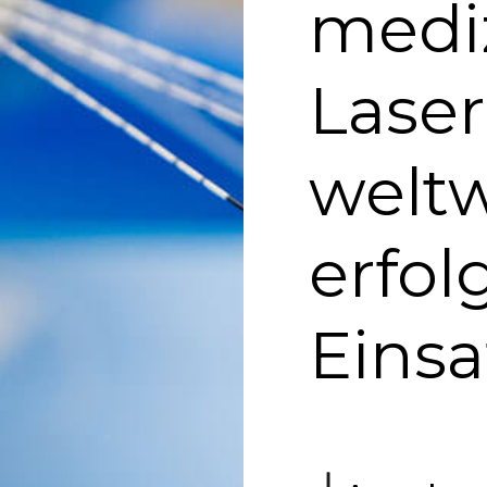
medi
Laser
weltw
erfol
Einsa