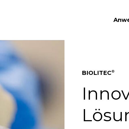
Anw
®
BIOLITEC
Innov
Lösun